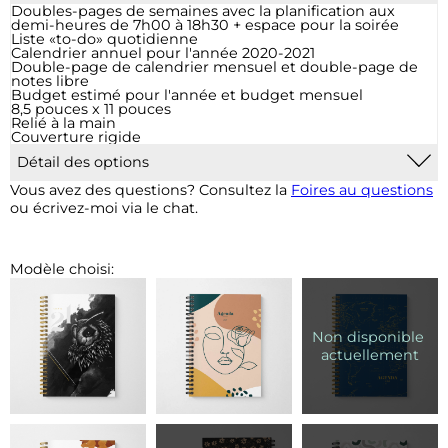
Doubles-pages de semaines avec la planification aux
demi-heures de 7h00 à 18h30 + espace pour la soirée
Liste «to-do» quotidienne
Calendrier annuel pour l'année 2020-2021
Double-page de calendrier mensuel et double-page de
notes libre
Budget estimé pour l'année et budget mensuel
8,5 pouces x 11 pouces
Relié à la main
Couverture rigide
Détail des options
Marque-page :
Un signet cousu à la reliure sera ajouté.
Vous avez des questions? Consultez la
Foires au questions
Les couleurs et accessoires du signet seront adaptés en
ou écrivez-moi via le chat.
fonction du modèle.
Pochette plastique :
Pour 2$, ajout d'une pochette de
vinyle transparent à la fin de votre agenda qui vous
permet d’insérer des documents supplémentaires.
Modèle choisi: