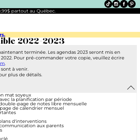
 9,99$ partout au Québec.
rs.
xible 2022-2023
maintenant terminée. Les agendas 2023 seront mis en
 2022. Pour pré-commander votre copie, veuillez écrire
om
.
sont à venir.
ur plus de détails.
ion mat soyeux
ec la planification par période
 double-page de notes libre mensuelle
-page de calendrier mensuel
rtantes
plans d'interventions
 communication aux parents
s
yclé