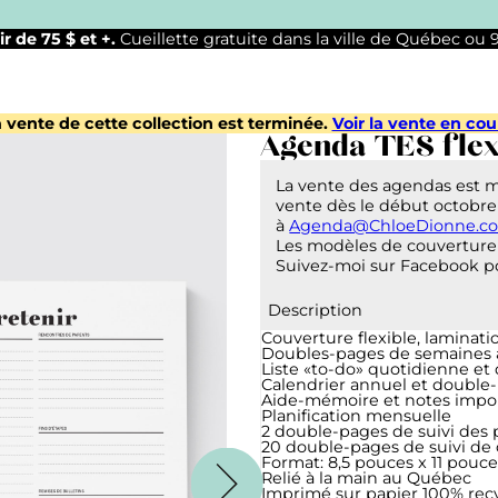
ir de 75 $ et +.
Cueillette gratuite dans la ville de Québec ou
 vente de cette collection est terminée.
Voir la vente en cou
Agenda TES fle
La vente des agendas est 
vente dès le début octobre
à
Agenda@ChloeDionne.c
Les modèles de couverture 
Suivez-moi sur Facebook po
Description
Couverture flexible, laminat
Doubles-pages de semaines av
Liste «to-do» quotidienne et
Calendrier annuel et double
Aide-mémoire et notes impo
Planification mensuelle
2 double-pages de suivi des 
20 double-pages de suivi de
Format: 8,5 pouces x 11 pouce
Relié à la main au Québec
Imprimé sur papier 100% rec