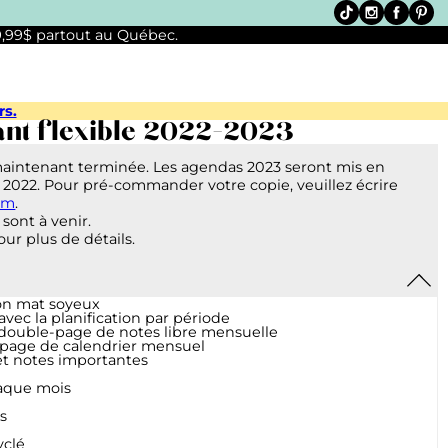
 9,99$ partout au Québec.
rs.
nt flexible 2022-2023
maintenant terminée. Les agendas 2023 seront mis en
 2022. Pour pré-commander votre copie, veuillez écrire
om
.
sont à venir.
ur plus de détails.
ion mat soyeux
ec la planification par période
 double-page de notes libre mensuelle
-page de calendrier mensuel
et notes importantes
haque mois
s
yclé