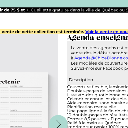
ir de 75 $ et +.
Cueillette gratuite dans la ville de Québec ou
 vente de cette collection est terminée.
Voir la vente en cou
Agenda enseigna
La vente des agendas est 
vente dès le début octobre
à
Agenda@ChloeDionne.c
Les modèles de couverture 
Suivez-moi sur Facebook po
Description
Couverture flexible, laminat
Doubles-pages de semaines av
Liste «to-do» quotidienne et
Calendrier annuel et double
Aide-mémoire, zone horaire 
Planification mensuelle
Une page ligné à la fin de c
10 double-pages de résultats
Format: 8,5 pouces x 11 pouce
Relié à la main au Québec
Imprimé sur papier 100% rec