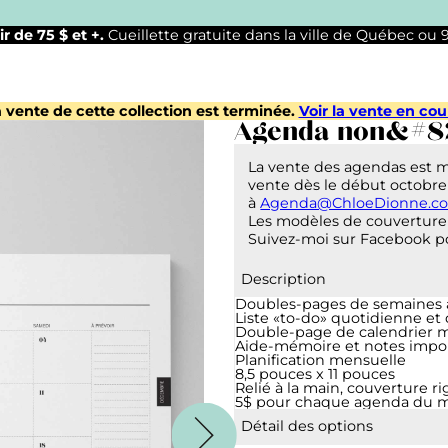
ir de 75 $ et +.
Cueillette gratuite dans la ville de Québec ou
 vente de cette collection est terminée.
Voir la vente en cou
Agenda non&#8
La vente des agendas est 
vente dès le début octobre
à
Agenda@ChloeDionne.c
Les modèles de couverture 
Suivez-moi sur Facebook po
Description
Doubles-pages de semaines av
Liste «to-do» quotidienne et
Double-page de calendrier 
Aide-mémoire et notes impo
Planification mensuelle
8,5 pouces x 11 pouces
Relié à la main, couverture ri
5$ pour chaque agenda du mo
Détail des options