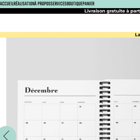
ACCUEIL
RÉALISATION
À PROPOS
SERVICES
BOUTIQUE
PANIER
Livraison gratuite à part
La