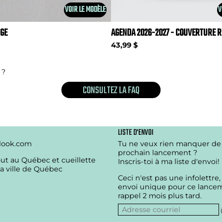
VOIR LE MODÈLE
V
NGE
AGENDA 2026-2027 - COUVERTURE R
43,99 $
 ?
CONSULTEZ LA FAQ
LISTE D'ENVOI
look.com
Tu ne veux rien manquer d
prochain lancement ?
out au Québec et cueillette
Inscris-toi à ma liste d'envoi!
la ville de Québec
Ceci n'est pas une infolettre,
envoi unique pour ce lance
rappel 2 mois plus tard.