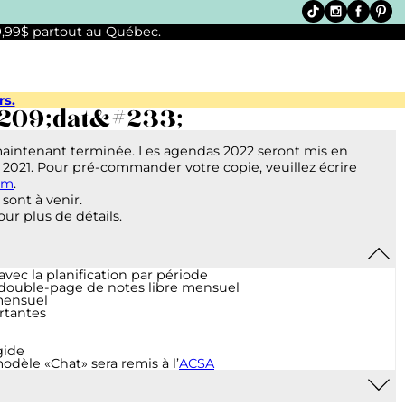
 9,99$ partout au Québec.
rs.
209;dat&#233;
maintenant terminée. Les agendas 2022 seront mis en
 2021. Pour pré-commander votre copie, veuillez écrire
om
.
sont à venir.
ur plus de détails.
ec la planification par période
 double-page de notes libre mensuel
mensuel
rtantes
gide
dèle «Chat» sera remis à l’
ACSA