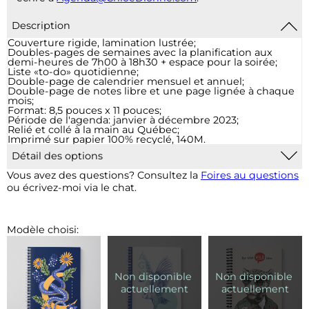
Description
Couverture rigide, lamination lustrée;
Doubles-pages de semaines avec la planification aux
demi-heures de 7h00 à 18h30 + espace pour la soirée;
Liste «to-do» quotidienne;
Double-page de calendrier mensuel et annuel;
Double-page de notes libre et une page lignée à chaque
mois;
Format: 8,5 pouces x 11 pouces;
Période de l'agenda: janvier à décembre 2023;
Relié et collé à la main au Québec;
Imprimé sur papier 100% recyclé, 140M.
Détail des options
Marque-page :
Un signet cousu à la reliure sera ajouté.
Vous avez des questions? Consultez la
Foires au questions
Les couleurs et accessoires du signet seront adaptés en
ou écrivez-moi via le chat.
fonction du modèle.
Pochette plastique :
Pour 2$, ajout d'une pochette de
vinyle transparent à la fin de votre agenda qui vous
permet d’insérer des documents supplémentaires.
Modèle choisi:
Élastique :
Un élastique (noir ou blanc, selon la couverture
choisie) sera ajouté grâce à des rivets sur la couverture
arrière.
Couverture :
Pour 3$, il est possible d'ajouter une phrase,
une citation, votre nom et d'autres informations.
Personnalisation d'entreprise: le logo de votre entreprise
sera ajouté et les couleurs pourraient être adaptées à
votre image. Si vous choisissez cette option, je vous
contacterai suite à votre achat. Pour une couverture