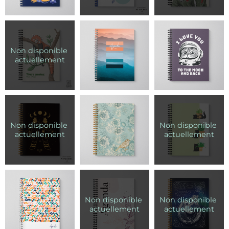
entièrement personnalisée, contactez-moi à
agenda@chloedionne.com pour une soumission.
Personnalisation Intérieur :
Pour 10$, il est possible de
modifier les heures, changer des pages de note libre en
page ligné, modifier les options en bas de pages
hebdomadaires, etc. Personnalisation d'entreprise: vous
pouvez faire ajouter votre logo en filigrane sur les pages
intérieurs. Si vous choisissez cette option, je vous
contacterai suite à votre achat. Pour un intérieur
entièrement personnalisé, contactez-moi à
agenda@chloedionne.com pour une soumission.