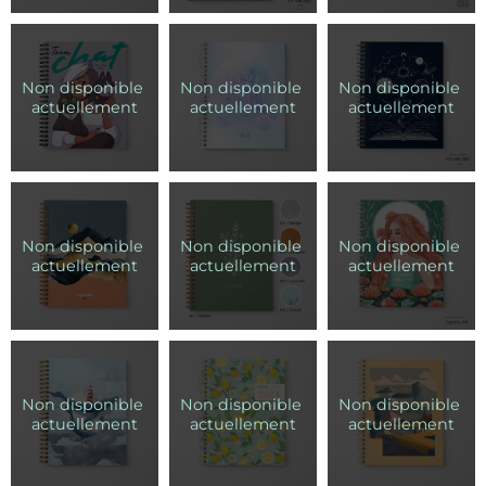
une citation, votre nom et d'autres informations.
Personnalisation d'entreprise: le logo de votre entreprise
sera ajouté et les couleurs pourraient être adaptées à
votre image. Si vous choisissez cette option, je vous
contacterai suite à votre achat. Pour une couverture
entièrement personnalisée, contactez-moi à
agenda@chloedionne.com pour une soumission.
Personnalisation Intérieur :
Pour 10$, il est possible de
modifier les heures, changer des pages de note libre en
page ligné, modifier les options en bas de pages
hebdomadaires, etc. Personnalisation d'entreprise: vous
pouvez faire ajouter votre logo en filigrane sur les pages
intérieurs. Si vous choisissez cette option, je vous
contacterai suite à votre achat. Pour un intérieur
entièrement personnalisé, contactez-moi à
agenda@chloedionne.com pour une soumission.