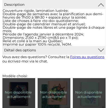
Description
Couverture rigide, lamination lustrée;
Double-page de semaines avec la planification aux demi-
heures de 7h00 à 18h30 + espace pour la soirée;
Liste de choses à faire «to-do» quotidienne;
Double-page de calendrier mensuel et annuel;
Double-page de notes libres et une page lignée à chaque
mois;
Période de l’agenda: janvier à décembre 2024;
Dimensions: 21,60 x 27,90 cm(8,5 po x 11 po);
Relié et collé à la main au Québec;
Imprimé sur papier 100% recyclé, 140M.
Détail des options
Pochette plastique :
Pour 2$, ajout d'une pochette de
Vous avez des questions? Consultez la
Foires au questions
vinyle transparent à la fin de votre agenda qui vous
ou écrivez-moi via le chat.
permet d’insérer des documents supplémentaires.
Élastique :
Un élastique (noir ou blanc, selon la couverture
choisie) sera ajouté grâce à des rivets sur la couverture
arrière.
Modèle choisi:
Marque-page aimanté :
Un signet aimanté et réutilisable
sera ajouté à votre commande. Il sera sélectionné parmi
blanc, noir ou turquoise, en fonction de votre modèle de
couverture. Si vous avez une préférence, vous pouvez
l’indiquer à la case commentaire à la page d’informations
d’expédition.
Marque-page tressé :
Un signet cousu à la reliure sera
ajouté. Les couleurs et accessoires du signet seront
adaptés en fonction du modèle.
Couverture :
Pour 3$, il est possible d'ajouter une phrase,