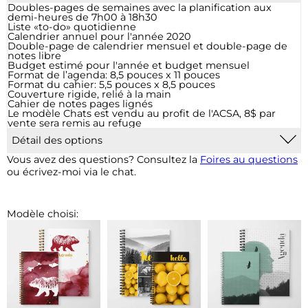
Doubles-pages de semaines avec la planification aux
demi-heures de 7h00 à 18h30
Liste «to-do» quotidienne
Calendrier annuel pour l'année 2020
Double-page de calendrier mensuel et double-page de
notes libre
Budget estimé pour l'année et budget mensuel
Format de l’agenda: 8,5 pouces x 11 pouces
Format du cahier: 5,5 pouces x 8,5 pouces
Couverture rigide, relié à la main
Cahier de notes pages lignés
Le modèle Chats est vendu au profit de l'ACSA, 8$ par
vente sera remis au refuge
Détail des options
Personnalisation :
Pour 5$, il est possible d'ajouter une
Vous avez des questions? Consultez la
Foires au questions
phrase, une citation, votre nom et d'autres informations.
ou écrivez-moi via le chat.
Personnalisation d'entreprise: pour 5$ supplémentaire, le
logo de votre entreprise sera ajouté et les couleurs
pourraient être adaptées à votre image. Si vous choisissez
cette option, je vous contacterai suite à votre achat. Pour
Modèle choisi:
une couverture entièrement personnalisée, contactez-
moi à agenda@chloedionne.com pour une soumission.
Marque-page :
Un signet cousu à la reliure sera ajouté.
Les couleurs et accessoires du signet seront adaptés en
fonction du modèle.