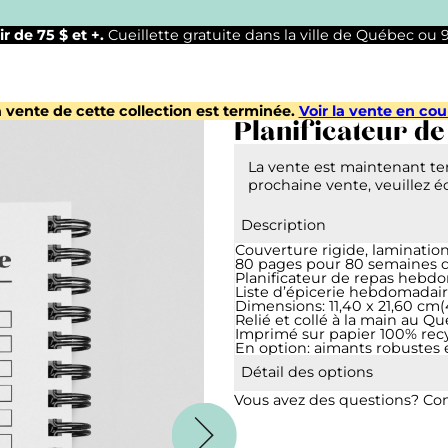
ir de 75 $ et +.
Cueillette gratuite dans la ville de Québec ou
 vente de cette collection est terminée.
Voir la vente en cou
Planificateur de
La vente est maintenant t
prochaine vente, veuillez é
Description
Couverture rigide, lamination
80 pages pour 80 semaines de
Planificateur de repas hebdo
Liste d’épicerie hebdomadair
Dimensions: 11,40 x 21,60 cm(4
Relié et collé à la main au Q
Imprimé sur papier 100% recy
En option: aimants robustes e
Détail des options
Aimants et élastique :
Des ai
Vous avez des questions? Con
garder votre planificateur en 
Marque-page aimanté :
Un s
Il sera sélectionné parmi bla