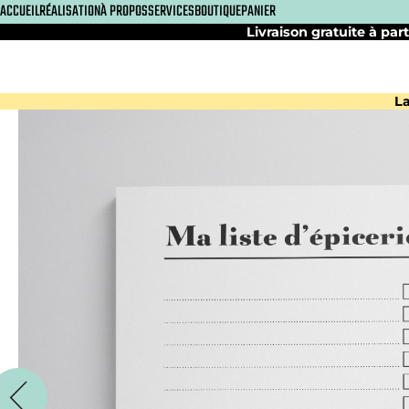
ACCUEIL
RÉALISATION
À PROPOS
SERVICES
BOUTIQUE
PANIER
Livraison gratuite à part
La