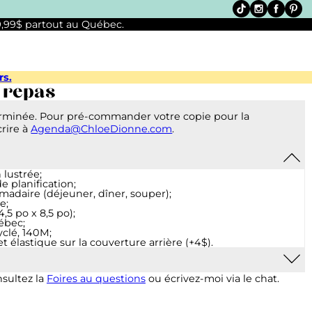
 9,99$ partout au Québec.
rs.
 repas
erminée. Pour pré-commander votre copie pour la
crire à
Agenda@ChloeDionne.com
.
 lustrée;
 planification;
madaire (déjeuner, dîner, souper);
e;
,5 po x 8,5 po);
uébec;
clé, 140M;
t élastique sur la couverture arrière (+4$).
mants robustes sont ajoutés à la couverture arrière afin de
sultez la
Foires au questions
ou écrivez-moi via le chat.
vue sur votre réfrigérateur.
ignet aimanté et réutilisable sera ajouté à votre commande.
nc, noir ou turquoise, en fonction de votre modèle de