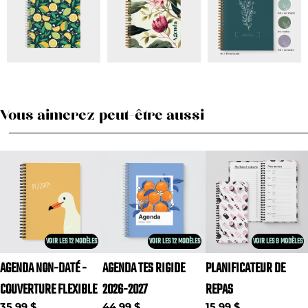
Vous aimerez peut-être aussi
VOIR LES 12 MODÈLES
VOIR LES 12 MODÈLES
VOIR LES 9 MODÈLES
AGENDA NON-DATÉ -
AGENDA TES RIGIDE
PLANIFICATEUR DE
COUVERTURE FLEXIBLE
2026-2027
REPAS
35,99 $
44,99 $
15,99 $