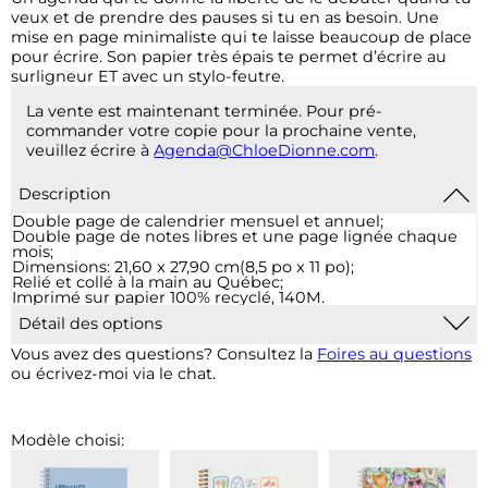
veux et de prendre des pauses si tu en as besoin. Une
mise en page minimaliste qui te laisse beaucoup de place
pour écrire. Son papier très épais te permet d’écrire au
surligneur ET avec un stylo-feutre.
La vente est maintenant terminée. Pour pré-
commander votre copie pour la prochaine vente,
veuillez écrire à
Agenda@ChloeDionne.com
.
Description
Double page de calendrier mensuel et annuel;
Double page de notes libres et une page lignée chaque
mois;
Dimensions: 21,60 x 27,90 cm(8,5 po x 11 po);
Relié et collé à la main au Québec;
Imprimé sur papier 100% recyclé, 140M.
Détail des options
1 pochette plastique :
Pour 2$, ajout d'une pochette de
Vous avez des questions? Consultez la
Foires au questions
vinyle transparent à la fin de votre agenda qui vous
ou écrivez-moi via le chat.
permet d’insérer des documents supplémentaires.
2 pochettes plastiques :
Pour 4$, ajout de 2 pochettes de
vinyle transparent à la fin de votre agenda qui vous
permet d’insérer des documents supplémentaires.
Modèle choisi:
Élastique :
Un élastique (noir ou blanc, selon la couverture
choisie) sera ajouté grâce à des rivets sur la couverture
arrière.