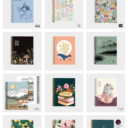
Marque-page aimanté :
Un signet aimanté et réutilisable
sera ajouté à votre commande. Il sera sélectionné parmi
blanc, noir ou turquoise, en fonction de votre modèle de
couverture. Si vous avez une préférence, vous pouvez
l’indiquer à la case commentaire à la page d’informations
d’expédition.
Marque-page tressé :
Un signet cousu à la reliure sera
ajouté. Les couleurs et accessoires du signet seront
adaptés en fonction du modèle.
Personnalisation couverture :
Pour 3$, il est possible
d'ajouter une phrase, une citation, votre nom et d'autres
informations. Personnalisation d'entreprise: le logo de
votre entreprise sera ajouté et les couleurs pourraient être
adaptées à votre image. Si vous choisissez cette option, je
vous contacterai suite à votre achat. Pour une couverture
entièrement personnalisée, contactez-moi à
agenda@chloedionne.com pour une soumission.