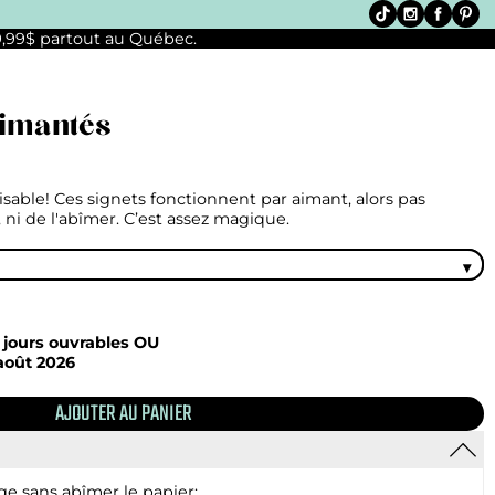
 9,99$ partout au Québec.
imantés
sable! Ces signets fonctionnent par aimant, alors pas
ni de l'abîmer. C’est assez magique.
 jours ouvrables OU
août 2026
e sans abîmer le papier;