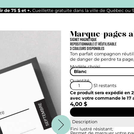
ir de 75 $ et +.
Cueillette gratuite dans la ville de Québec ou
Marque-pages a
SIGNET MAGNÉTIQUE
REPOSITIONNABLE ET RÉUTILISABLE
3 COULEURS DISPONIBLES
Ton parfait compagnon réutili
de danger de perdre ta page, 
Modèle choisi
Blanc
Quantité
51 restants
Ce produit sera expédié en 2
avec votre commande le 17 
4,00 $
Description
Fini lustré résistant;
Permet de marquer votre pag