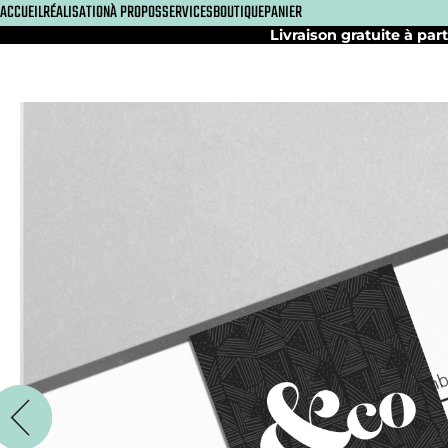
ACCUEIL
RÉALISATION
À PROPOS
SERVICES
BOUTIQUE
PANIER
Livraison gratuite à part