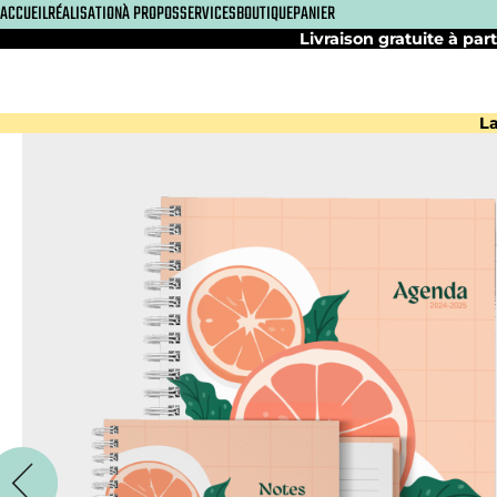
ACCUEIL
RÉALISATION
À PROPOS
SERVICES
BOUTIQUE
PANIER
Livraison gratuite à part
La