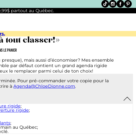
 9,99$ partout au Québec.
rs.
 tout classer!»
NS LE PANIER
ou presque), mais aussi d’économiser? Mes ensemble
emble par défaut contient un grand agenda rigide
eux le remplacer parmi celui de ton choix!
erminée. Pour pré-commander votre copie pour la
crire à
Agenda@ChloeDionne.com
.
re rigide
;
erture rigide
;
lants
;
la main au Québec;
clé.