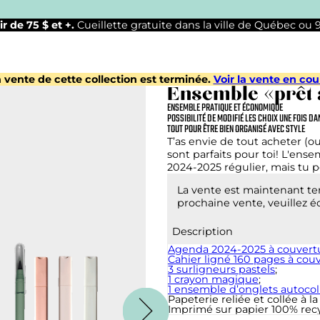
ir de 75 $ et +.
Cueillette gratuite dans la ville de Québec ou
 vente de cette collection est terminée.
Voir la vente en cou
Ensemble «prêt à
ENSEMBLE PRATIQUE ET ÉCONOMIQUE
POSSIBILITÉ DE MODIFIÉ LES CHOIX UNE FOIS DA
TOUT POUR ÊTRE BIEN ORGANISÉ AVEC STYLE
T’as envie de tout acheter (
sont parfaits pour toi! L'ens
2024-2025 régulier, mais tu p
La vente est maintenant t
prochaine vente, veuillez é
Description
Agenda 2024-2025 à couvertu
Cahier ligné 160 pages à couv
3 surligneurs pastels
;
1 crayon magique
;
1 ensemble d’onglets autocol
Papeterie reliée et collée à 
Imprimé sur papier 100% recy