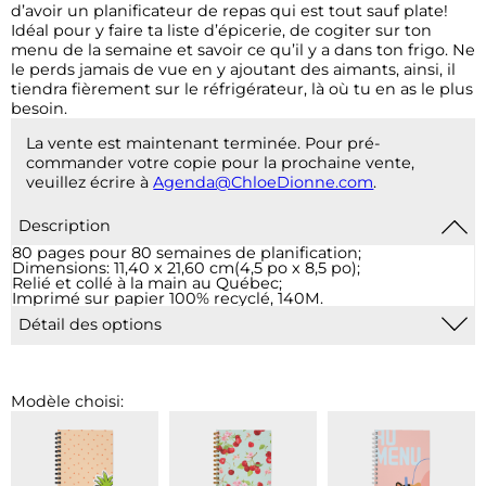
d’avoir un planificateur de repas qui est tout sauf plate!
Idéal pour y faire ta liste d’épicerie, de cogiter sur ton
menu de la semaine et savoir ce qu’il y a dans ton frigo. Ne
le perds jamais de vue en y ajoutant des aimants, ainsi, il
tiendra fièrement sur le réfrigérateur, là où tu en as le plus
besoin.
La vente est maintenant terminée. Pour pré-
commander votre copie pour la prochaine vente,
veuillez écrire à
Agenda@ChloeDionne.com
.
Description
80 pages pour 80 semaines de planification;
Dimensions: 11,40 x 21,60 cm(4,5 po x 8,5 po);
Relié et collé à la main au Québec;
Imprimé sur papier 100% recyclé, 140M.
Détail des options
Aimants et élastique :
Des aimants robustes sont ajoutés
à la couverture arrière afin de garder votre planificateur
en vue sur votre réfrigérateur.
Marque-page aimanté :
Un signet aimanté et réutilisable
Modèle choisi:
sera ajouté à votre commande. Il sera sélectionné parmi
blanc, noir ou turquoise, en fonction de votre modèle de
couverture. Si vous avez une préférence, vous pouvez
l’indiquer à la case commentaire à la page d’informations
d’expédition.