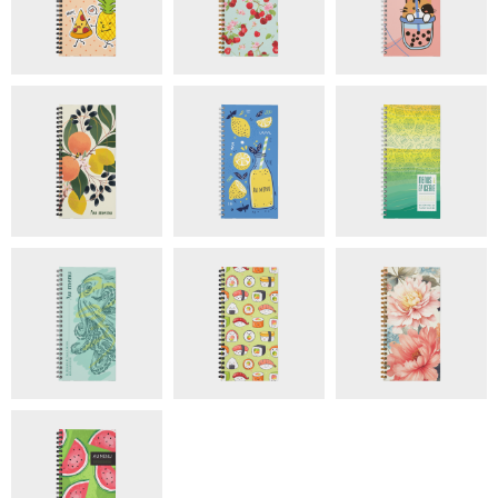
Marque-page tressé :
Un signet cousu à la reliure sera
ajouté. Les couleurs et accessoires du signet seront
adaptés en fonction du modèle.
Personnalisation couverture :
Pour 3$, il est possible
d'ajouter une phrase, une citation, votre nom et d'autres
informations. Personnalisation d'entreprise: le logo de
votre entreprise sera ajouté et les couleurs pourraient être
adaptées à votre image. Si vous choisissez cette option, je
vous contacterai suite à votre achat. Pour une couverture
entièrement personnalisée, contactez-moi à
agenda@chloedionne.com pour une soumission.