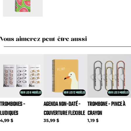
Vous aimerez peut-être aussi
VOIR LES 3 MODÈLES
VOIR LES 6 MODÈLES
VOIR LES 12 MODÈLES
TROMBONE - PINCE À
TROMBONES -
AGENDA NON-DATÉ -
CRAYON
LUDIQUES
COUVERTURE FLEXIBLE
1,19 $
4,99 $
35,99 $