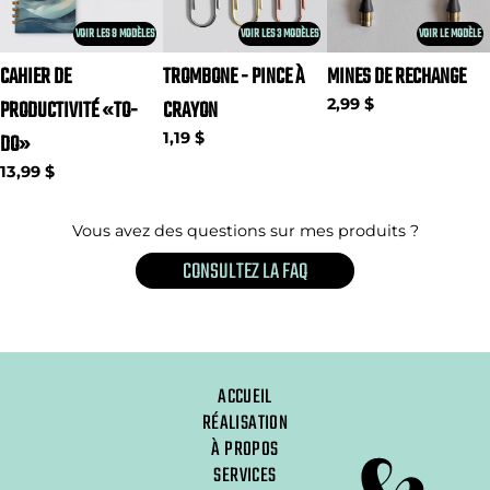
VOIR LES 3 MODÈLES
VOIR LES 9 MODÈLES
VOIR LE MODÈLE
TROMBONE - PINCE À
CAHIER DE
MINES DE RECHANGE
CRAYON
PRODUCTIVITÉ «TO-
2,99 $
1,19 $
DO»
13,99 $
Vous avez des questions sur mes produits ?
CONSULTEZ LA FAQ
ACCUEIL
RÉALISATION
À PROPOS
SERVICES