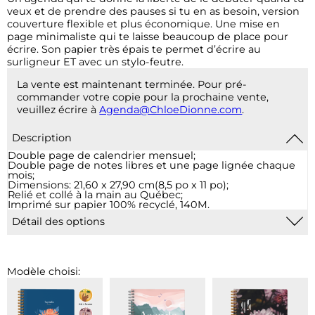
veux et de prendre des pauses si tu en as besoin, version
couverture flexible et plus économique. Une mise en
page minimaliste qui te laisse beaucoup de place pour
écrire. Son papier très épais te permet d’écrire au
surligneur ET avec un stylo-feutre.
La vente est maintenant terminée. Pour pré-
commander votre copie pour la prochaine vente,
veuillez écrire à
Agenda@ChloeDionne.com
.
Description
Double page de calendrier mensuel;
Double page de notes libres et une page lignée chaque
mois;
Dimensions: 21,60 x 27,90 cm(8,5 po x 11 po);
Relié et collé à la main au Québec;
Imprimé sur papier 100% recyclé, 140M.
Détail des options
1 pochette plastique :
Pour 2$, ajout d'une pochette de
vinyle transparent à la fin de votre agenda qui vous
permet d’insérer des documents supplémentaires.
2 pochettes plastiques :
Pour 4$, ajout de 2 pochettes de
Modèle choisi:
vinyle transparent à la fin de votre agenda qui vous
permet d’insérer des documents supplémentaires.
Élastique :
Un élastique (noir ou blanc, selon la couverture
choisie) sera ajouté grâce à des rivets sur la couverture