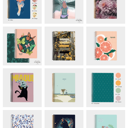
arrière.
Marque-page aimanté :
Un signet aimanté et réutilisable
sera ajouté à votre commande. Il sera sélectionné parmi
blanc, noir ou turquoise, en fonction de votre modèle de
couverture. Si vous avez une préférence, vous pouvez
l’indiquer à la case commentaire à la page d’informations
d’expédition.
Marque-page tressé :
Un signet cousu à la reliure sera
ajouté. Les couleurs et accessoires du signet seront
adaptés en fonction du modèle.
Personnalisation couverture :
Pour 3$, il est possible
d'ajouter une phrase, une citation, votre nom et d'autres
informations. Personnalisation d'entreprise: le logo de
votre entreprise sera ajouté et les couleurs pourraient être
adaptées à votre image. Si vous choisissez cette option, je
vous contacterai suite à votre achat. Pour une couverture
entièrement personnalisée, contactez-moi à
agenda@chloedionne.com pour une soumission.